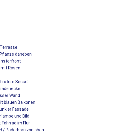
 Terrasse
 Pflanze daneben
ensterfront
 mit Rasen
t rotem Sessel
ssadenecke
isser Wand
it blauen Balkonen
dunkler Fassade
hlampe und Bild
Fahrrad im Flur
H / Paderborn von oben