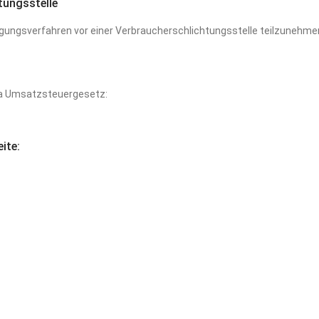
tungs­stelle
eilegungsverfahren vor einer Verbraucherschlichtungsstelle teilzunehme
a Umsatzsteuergesetz:
ite: