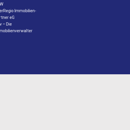
RW
terRegio Immobilien-
rtner eG
v – Die
mobilienverwalter