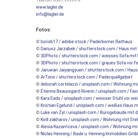
Telefon: 0561 95999-0
www.lagler.de
info@lagler.de
Fotos:
©
borisb17 / adobe.stock / Paderborner Rathaus
©
Dariusz Jarzabek / shutterstock.com / Haus mit
©
3DPhoto / shutterstock.com / weisses Sofa mit
©
3DPhoto / shutterstock.com / graues Sofa vor F
©
Jaruwan Jaiyangyuen / shutterstock.com / Haus
©
ArTono / shutterstock.com / Paderquellgebiet
©
deborah cortelazzi / unsplash.com / Wohnung mi
©
Étienne Beauregard-Riverin / unsplash.com / Fa
©
Kara Eads / unsplash.com / weisser Stuhl vor we
©
Kristian Egelund / unsplash.com / weißes Haus m
©
Luke van Zyl / unsplash.com / Bürogebäude mit 
©
Kirill zakharov / unsplash.com / Wohnung mit Ste
©
Alesia Kazantceva / unsplash.com / Wohnung mit 
©
Niclas Henning / Bade u. Henning Immobilien Gmb