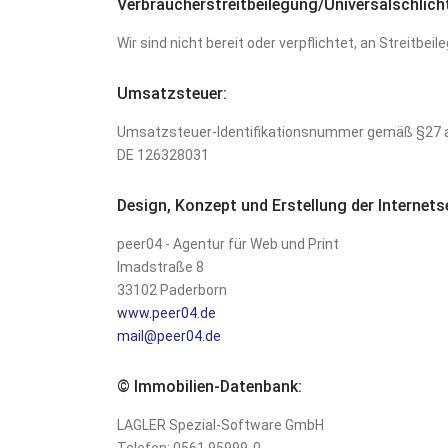
Verbraucher­streit­beilegung/Universal­schlich
Wir sind nicht bereit oder verpflichtet, an Streitb
Umsatzsteuer:
Umsatzsteuer-Identifikationsnummer gemäß §27 
DE 126328031
Design, Konzept und Erstellung der Internetse
peer04 - Agentur für Web und Print
Imadstraße 8
33102 Paderborn
www.peer04.de
mail@peer04.de
© Immobilien-Datenbank:
LAGLER Spezial-Software GmbH