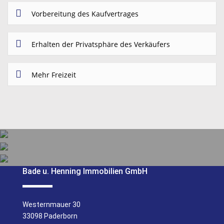
Vorbereitung des Kaufvertrages
Erhalten der Privatsphäre des Verkäufers
Mehr Freizeit
VERKAUF
Bade u. Henning Immobilien GmbH
VERMIETUNG
VERWALTUNG
UNSERE LEISTUNGEN
Westernmauer 30
UNSERE LEISTUNGEN
33098 Paderborn
UNSERE LEISTUNGEN