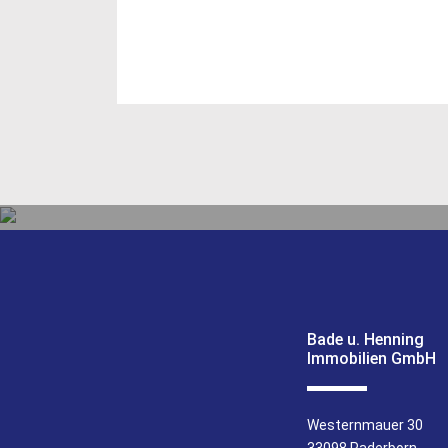
E-Mail:
simone-balsliemke@bade-
E-Mai
henning.de
henn
VERKAUF
Bade u. Henning
UNSERE LEISTUNGEN
Immobilien GmbH
Westernmauer 30
33098 Paderborn