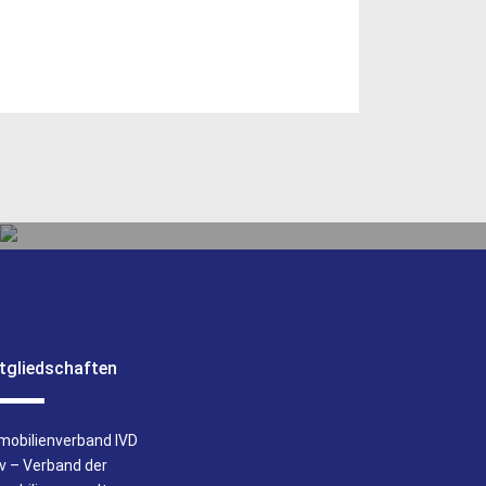
g.de
VERWALTUNG
tgliedschaften
UNSERE LEISTUNGEN
mobilienverband IVD
iv – Verband der