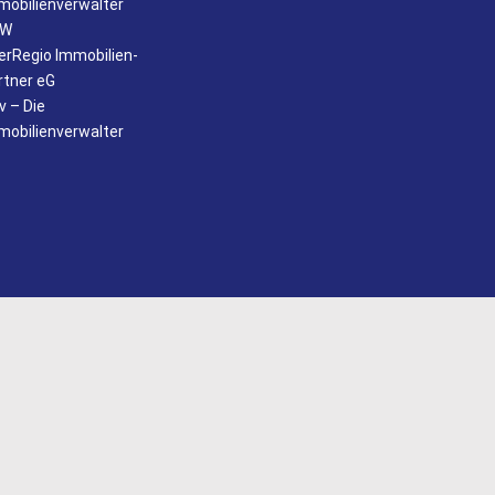
mobilienverwalter
RW
terRegio Immobilien-
rtner eG
v – Die
mobilienverwalter