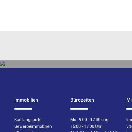
l:
alina-balsliemke@bade-
E-Mail:
lucy-teitz@bade-hennin
ing.de
VERMIETUNG
Immobilien
Bürozeiten
Mi
UNSERE LEISTUNGEN
Kaufangebote
Mo.:
9:00 - 12:30 und
Im
Gewerbeimmobilien
15:00 - 17:00 Uhr
vd